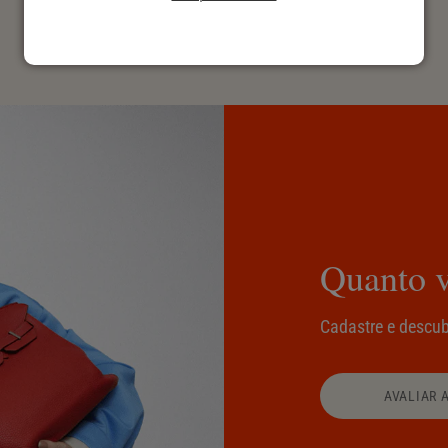
Quanto v
Cadastre e descub
AVALIAR 