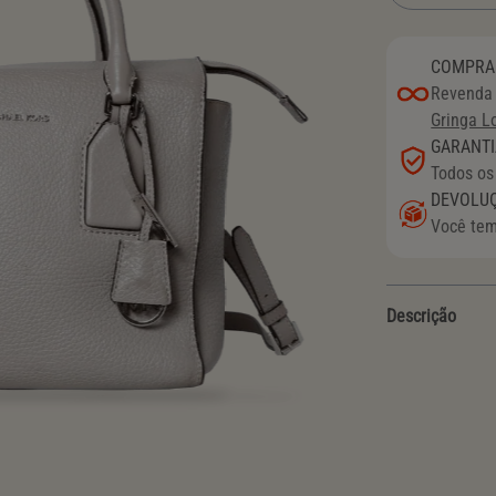
COMPRA 
Revenda 
Gringa L
GARANTI
Todos os
DEVOLU
Você tem
Descrição