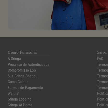
Como Funciona
Saiba
A Gringa
FAQ
Processo de Autenticidade
Termos
Compromisso ESG
Termos
Sua Gringa Chegou
Termos
Como Cuidar
Termos
Formas de Pagamento
Termos
Waitlist
Politi
Gringa Looping
Politic
Gringa At Home
Polític