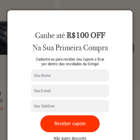
Ganhe até
R$100 OFF
Na Sua Primeira Compra
Cadastre-se para receber seu cupom e ficar
por dentro das novidades da Gringa!
T
BURBERRY
AG
MADISON WALLET ON CHAIN
R$ 2.990,00
PIX
no PIX
Receber cupom
Não quero desconto