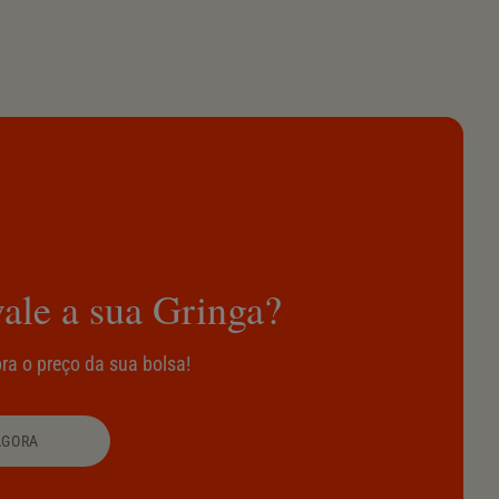
ale a sua Gringa?
ra o preço da sua bolsa!
AGORA