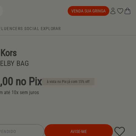
VENDA SUA GRINGA
FLUENCERS
SOCIAL
EXPLORAR
 Kors
ELBY BAG
,00 no Pix
à vista no Pix já com 15% off
 até 10x sem juros
VENDIDO
AVISE-ME