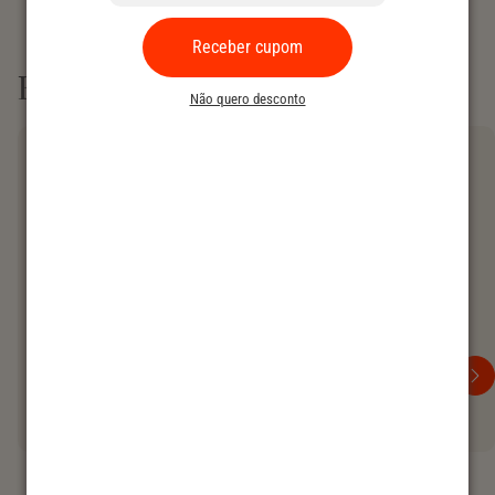
Receber cupom
Produtos similares
Não quero desconto
10% OFF