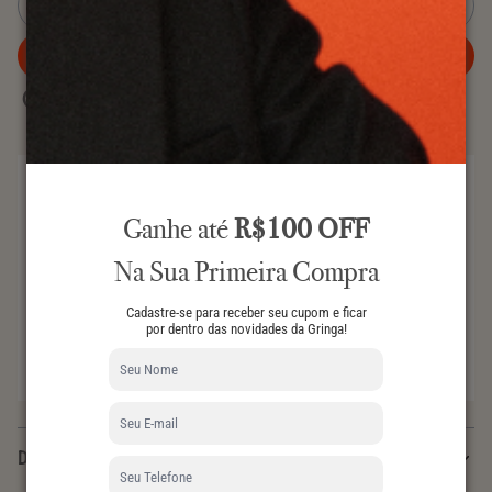
VENDIDO
SMALL OPHIDIA BUCKET
AVISE-ME
QUANDO CHEGAR
COMPRA INTELIGENTE
Revenda em até 6 meses e receba 80% do investimento
Ganhe até
R$100 OFF
de volta com o
Gringa Looping
.
GARANTIA DE AUTENTICIDADE
Na Sua Primeira Compra
Todos os nossos produtos são 100% autênticos.
Cadastre-se para receber seu cupom e ficar
DEVOLUÇÃO
por dentro das novidades da Gringa!
Você tem até 7 dias após o recebimento para realizar a
devolução.
Descrição