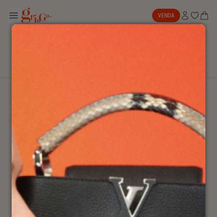
VENDA
ATÉ 40% OFF
NEW IN
SALE
BOLSAS
NK ARCHIVE
EXPLORAR