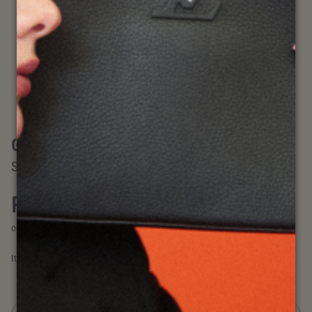
Gucci
SMALL OPHIDIA BUCKET
R$ 8.290,00 no Pix
à vista no Pix já com 15% off
ou
R$ 9.752,94
em até 10x sem juros
Item: #
00031729