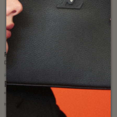
Fendi
DIAVOLO TRAPEZIO BAG
R$ 3.179,99
R$ 2.703,00 no Pix
à vista no Pix já com 15% off
ou
R$ 3.180,00
em até 10x sem juros
Item: #
1005