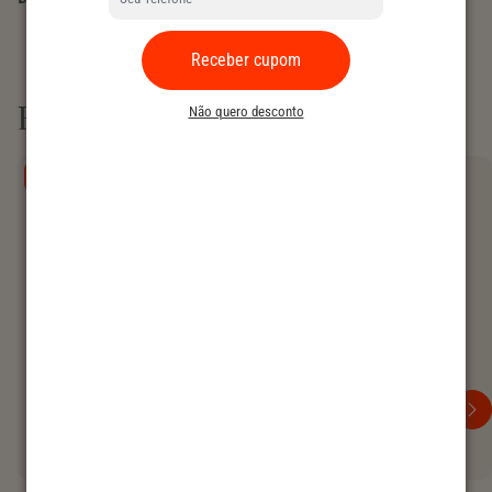
Receber cupom
Produtos similares
Não quero desconto
ARCHIVE SALE
30% OFF