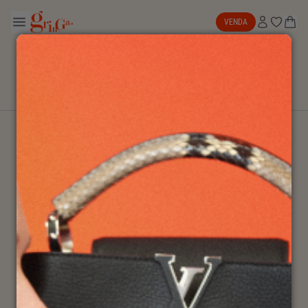
VENDA
ATÉ 40% OFF
NEW IN
SALE
BOLSAS
NK ARCHIVE
EXPLORAR