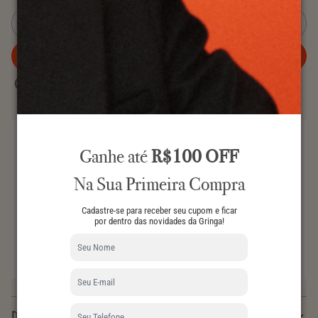
VENDIDO
DIAVOLO TRAPEZIO BAG
AVISE-ME
QUANDO CHEGAR
COMPRA INTELIGENTE
Ganhe até
R$100 OFF
Revenda em até 6 meses e receba 80% do investimento
de volta com o
Gringa Looping
.
Na Sua Primeira Compra
GARANTIA DE AUTENTICIDADE
Todos os nossos produtos são 100% autênticos.
Cadastre-se para receber seu cupom e ficar
por dentro das novidades da Gringa!
DEVOLUÇÃO
Você tem até 7 dias após o recebimento para realizar a
devolução.
Descrição