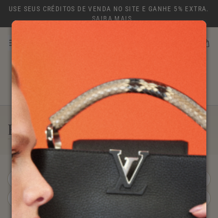
USE SEUS CRÉDITOS DE VENDA NO SITE E GANHE 5% EXTRA.
SAIBA MAIS
VENDA
ATÉ 40% OFF
NEW IN
SALE
BOLSAS
NK ARCHIVE
EXPLORAR
FA19570
Mostrar Filtros
Ordenar por