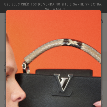
USE SEUS CRÉDITOS DE VENDA NO SITE E GANHE 5% EXTRA.
SAIBA MAIS
VENDA
ATÉ 40% OFF
NEW IN
SALE
BOLSAS
NK ARCHIVE
EXPLORAR
A4157
Na Gringa desde 2021
Mostrar Filtros
Ordenar por