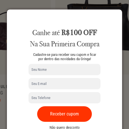
Ganhe até
R$100 OFF
Na Sua Primeira Compra
Cadastre-se para receber seu cupom e ficar
por dentro das novidades da Gringa!
OULER
FENDI
AG
2JOURS BAG
R$ 4.090,00
X
no PIX
+10% OFF NO CHECKOUT
Receber cupom
Não quero desconto