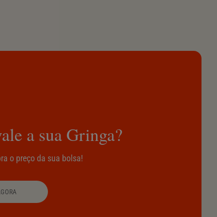
ale a sua Gringa?
ra o preço da sua bolsa!
AGORA