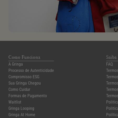
Como Funciona
Saiba
A Gringa
FAQ
Processo de Autenticidade
Termos
Compromisso ESG
Termos
Sua Gringa Chegou
Termos
Como Cuidar
Termos
Formas de Pagamento
Termos
Waitlist
Politi
Gringa Looping
Politic
Gringa At Home
Polític