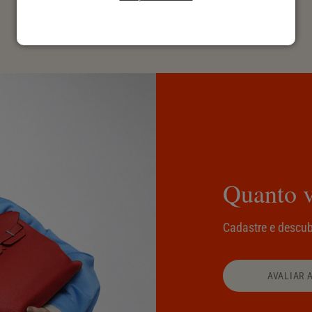
Quanto v
Cadastre e descub
AVALIAR 