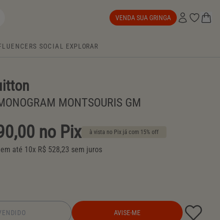
VENDA SUA GRINGA
FLUENCERS
SOCIAL
EXPLORAR
itton
 MONOGRAM MONTSOURIS GM
90,00 no Pix
à vista no Pix já com 15% off
em até 10x R$ 528,23 sem juros
VENDIDO
AVISE-ME