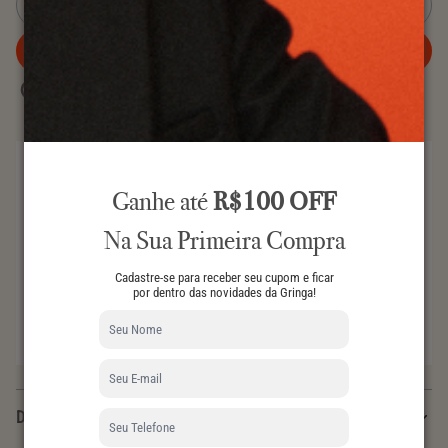
VENDIDO
MONOGRAM NÉONOÉ
AVISE-ME
QUANDO CHEGAR
COMPRA INTELIGENTE
Revenda em até 6 meses e receba 80% do investimento
Ganhe até
R$100 OFF
de volta com o
Gringa Looping
.
Na Sua Primeira Compra
GARANTIA DE AUTENTICIDADE
Todos os nossos produtos são 100% autênticos.
Cadastre-se para receber seu cupom e ficar
DEVOLUÇÃO
por dentro das novidades da Gringa!
Você tem até 7 dias após o recebimento para realizar a
devolução.
Descrição