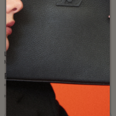
Louis Vuitton
MONOGRAM NÉONOÉ
R$ 7.900,00 no Pix
à vista no Pix já com 15% off
ou
R$ 9.294,12
em até 10x sem juros
Item: #
00027623