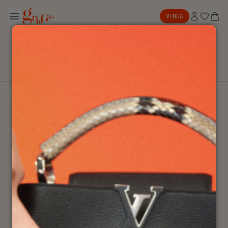
VENDA
ATÉ 40% OFF
NEW IN
SALE
BOLSAS
NK ARCHIVE
EXPLORAR