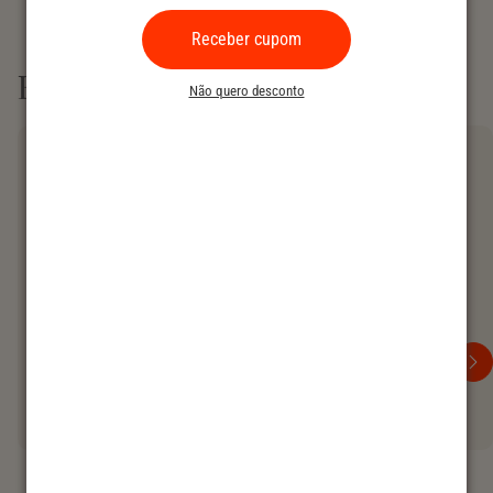
Receber cupom
Produtos similares
Não quero desconto